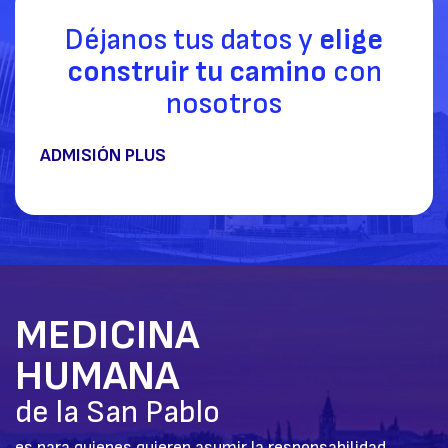
Déjanos tus datos y
elige
construir tu camino
con
nosotros
ADMISIÓN PLUS
MEDICINA
HUMANA
de la San Pablo
es para quienes quieren asumir la responsabilidad